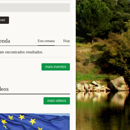
enda
Esta semana
Hoje
am encontrados resultados.
mais eventos
deos
mais vídeos