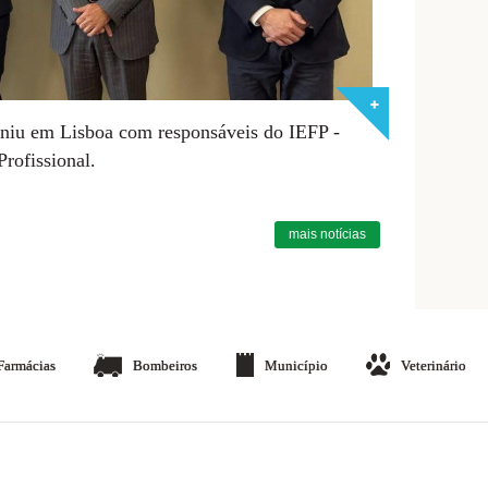
uniu em Lisboa com responsáveis do IEFP -
rofissional.
mais notícias
Farmácias
Bombeiros
Município
Veterinário