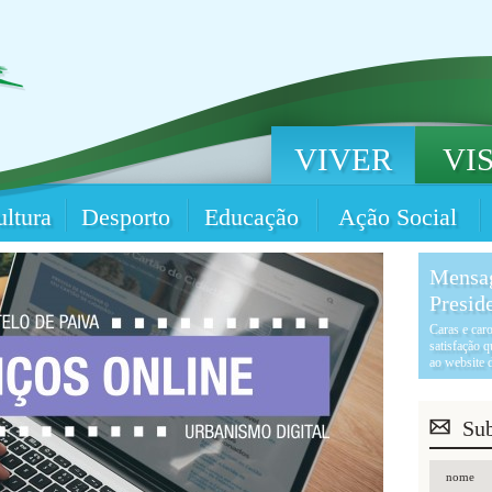
VIVER
VI
ltura
Desporto
Educação
Ação Social
Mensa
Presid
Caras e car
satisfação 
ao website d
Sub