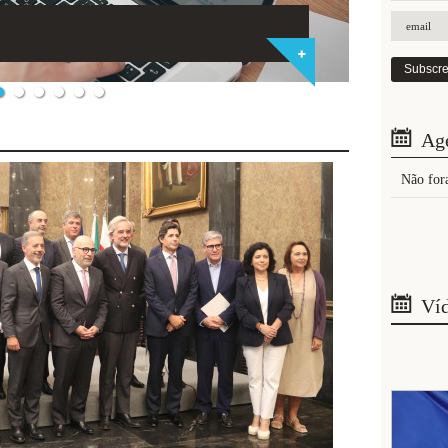
Ag
Não for
Ví