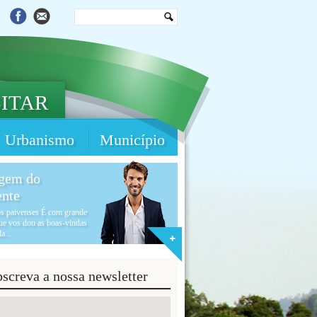
SITAR
Urbanismo
Município
gem do
ente
os paivenses É com grande
que vos dou as boas-vindas
a...
screva a nossa newsletter